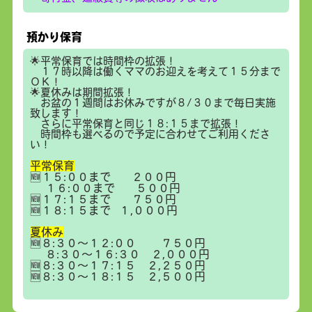
預かり保育
🌟平常保育では時間枠の拡張！
１７時以降は働くママのお迎えを考えて１５分まで
ＯＫ！
🌟夏休みは期間拡張！
お盆の１週間はお休みですが８/３０まで毎日実施
致します！
さらに平常保育と同じ１８:１５まで拡張！
時間枠も選べるので予定に合わせてご利用くださ
い！
平常保育
🆕１５:００まで ２００円
１６:００まで ５００円
🆕１７:１５まで ７５０円
🆕１８:１５まで １,０００円
夏休み
🆕８:３０～１２:００ ７５０円
８:３０～１６:３０ ２,０００円
🆕８:３０～１７:１５ ２,２５０円
🆕８:３０～１８:１５ ２,５００円