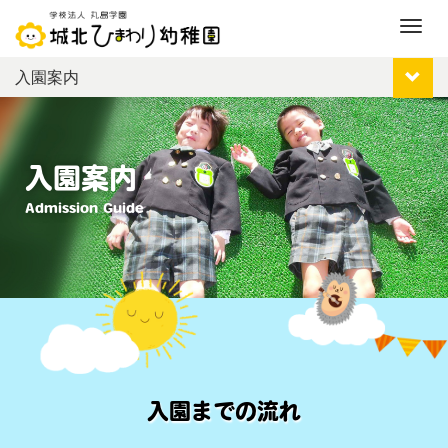
M
e
入園案内
n
u
入園案内
Admission Guide
入園までの流れ